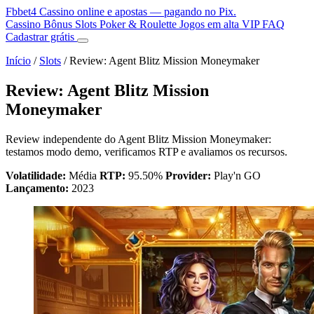
Fbbet4
Cassino online e apostas — pagando no Pix.
Cassino
Bônus
Slots
Poker & Roulette
Jogos em alta
VIP
FAQ
Cadastrar grátis
Início
/
Slots
/
Review: Agent Blitz Mission Moneymaker
Review: Agent Blitz Mission
Moneymaker
Review independente do Agent Blitz Mission Moneymaker:
testamos modo demo, verificamos RTP e avaliamos os recursos.
Volatilidade:
Média
RTP:
95.50%
Provider:
Play'n GO
Lançamento:
2023