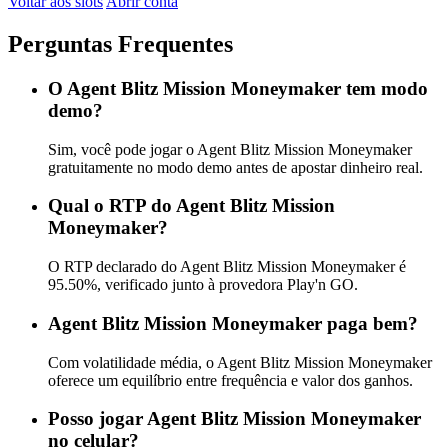
Voltar aos slots
Abrir conta
Perguntas Frequentes
O Agent Blitz Mission Moneymaker tem modo
demo?
Sim, você pode jogar o Agent Blitz Mission Moneymaker
gratuitamente no modo demo antes de apostar dinheiro real.
Qual o RTP do Agent Blitz Mission
Moneymaker?
O RTP declarado do Agent Blitz Mission Moneymaker é
95.50%, verificado junto à provedora Play'n GO.
Agent Blitz Mission Moneymaker paga bem?
Com volatilidade média, o Agent Blitz Mission Moneymaker
oferece um equilíbrio entre frequência e valor dos ganhos.
Posso jogar Agent Blitz Mission Moneymaker
no celular?