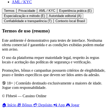
AML / KYC
Termos
Privacidade
AML / KYC
Experiência prática (E)
Especialização e método (E)
Autoridade editorial (A)
Confiabilidade e transparência (T)
Contexto local Brasil
Termos de uso (resumo)
Este ambiente é demonstrativo para testes de interface. Nenhuma
oferta comercial é garantida e as condições exibidas podem mudar
sem aviso.
O uso da plataforma requer maioridade legal, respeito às regras
locais e aceitação das políticas de segurança e verificação.
Promoções, bônus e campanhas possuem critérios de elegibilidade,
prazo e limites específicos que devem ser lidos antes da adesão.
🔞 18+ | Conteúdo destinado exclusivamente a maiores de idade.
Jogue com responsabilidade.
© Fbbet4 — Cassino Online
🏠
Início
🎁
Bônus
💳
Depósito
📲
App
🎮
Jogar