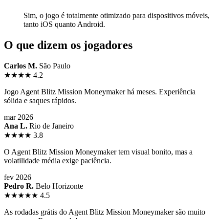
Sim, o jogo é totalmente otimizado para dispositivos móveis,
tanto iOS quanto Android.
O que dizem os jogadores
Carlos M.
São Paulo
★★★★
4.2
Jogo Agent Blitz Mission Moneymaker há meses. Experiência
sólida e saques rápidos.
mar 2026
Ana L.
Rio de Janeiro
★★★★
3.8
O Agent Blitz Mission Moneymaker tem visual bonito, mas a
volatilidade média exige paciência.
fev 2026
Pedro R.
Belo Horizonte
★★★★★
4.5
As rodadas grátis do Agent Blitz Mission Moneymaker são muito