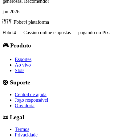
generosas. Recomendo!
jan 2026
🇧🇷 Fbbet4 plataforma
Fbbet4 — Cassino online e apostas — pagando no Pix.
🎮
Produto
Esportes
Ao vivo
Slots
🛟
Suporte
Central de ajuda
Jogo responsável
Ouvidoria
📜
Legal
Termos
Privacidade