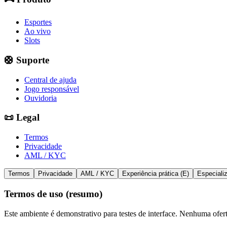
Esportes
Ao vivo
Slots
🛟
Suporte
Central de ajuda
Jogo responsável
Ouvidoria
📜
Legal
Termos
Privacidade
AML / KYC
Termos
Privacidade
AML / KYC
Experiência prática (E)
Especiali
Termos de uso (resumo)
Este ambiente é demonstrativo para testes de interface. Nenhuma ofer