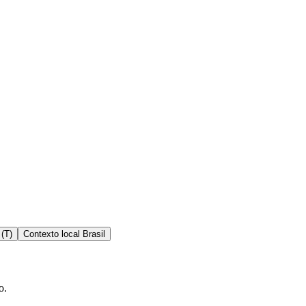
 (T)
Contexto local Brasil
o.