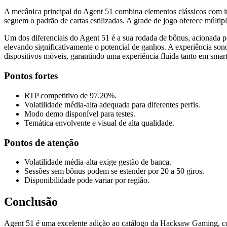
A mecânica principal do Agent 51 combina elementos clássicos com in
seguem o padrão de cartas estilizadas. A grade de jogo oferece múltip
Um dos diferenciais do Agent 51 é a sua rodada de bônus, acionada p
elevando significativamente o potencial de ganhos. A experiência son
dispositivos móveis, garantindo uma experiência fluida tanto em smar
Pontos fortes
RTP competitivo de 97.20%.
Volatilidade média-alta adequada para diferentes perfis.
Modo demo disponível para testes.
Temática envolvente e visual de alta qualidade.
Pontos de atenção
Volatilidade média-alta exige gestão de banca.
Sessões sem bônus podem se estender por 20 a 50 giros.
Disponibilidade pode variar por região.
Conclusão
Agent 51 é uma excelente adição ao catálogo da Hacksaw Gaming, co