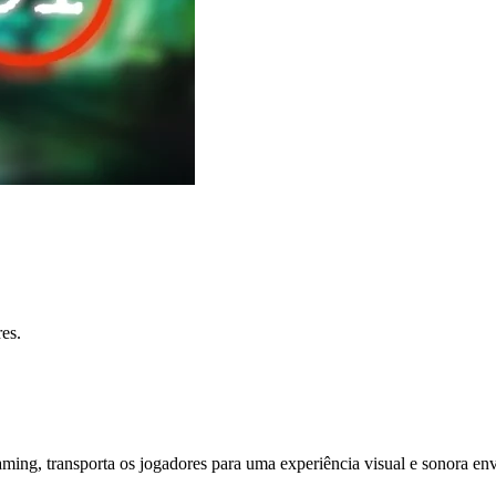
es.
ng, transporta os jogadores para uma experiência visual e sonora en