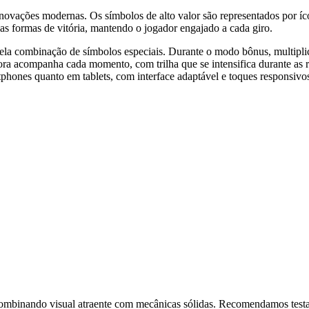
ovações modernas. Os símbolos de alto valor são representados por íco
las formas de vitória, mantendo o jogador engajado a cada giro.
ela combinação de símbolos especiais. Durante o modo bônus, multiplica
ora acompanha cada momento, com trilha que se intensifica durante as r
tphones quanto em tablets, com interface adaptável e toques responsivo
mbinando visual atraente com mecânicas sólidas. Recomendamos testar