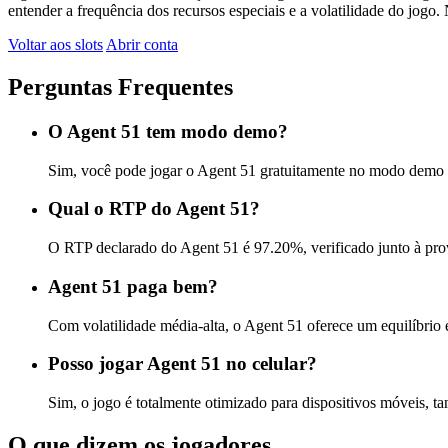
entender a frequência dos recursos especiais e a volatilidade do jogo
Voltar aos slots
Abrir conta
Perguntas Frequentes
O Agent 51 tem modo demo?
Sim, você pode jogar o Agent 51 gratuitamente no modo demo an
Qual o RTP do Agent 51?
O RTP declarado do Agent 51 é 97.20%, verificado junto à p
Agent 51 paga bem?
Com volatilidade média-alta, o Agent 51 oferece um equilíbrio 
Posso jogar Agent 51 no celular?
Sim, o jogo é totalmente otimizado para dispositivos móveis, t
O que dizem os jogadores