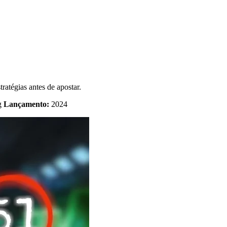
ratégias antes de apostar.
g
Lançamento:
2024