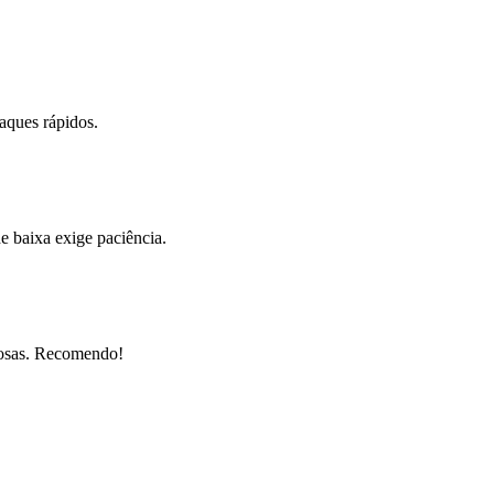
aques rápidos.
e baixa exige paciência.
rosas. Recomendo!