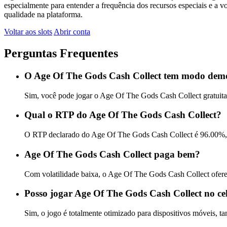
especialmente para entender a frequência dos recursos especiais e a v
qualidade na plataforma.
Voltar aos slots
Abrir conta
Perguntas Frequentes
O Age Of The Gods Cash Collect tem modo dem
Sim, você pode jogar o Age Of The Gods Cash Collect gratuita
Qual o RTP do Age Of The Gods Cash Collect?
O RTP declarado do Age Of The Gods Cash Collect é 96.00%, v
Age Of The Gods Cash Collect paga bem?
Com volatilidade baixa, o Age Of The Gods Cash Collect oferec
Posso jogar Age Of The Gods Cash Collect no ce
Sim, o jogo é totalmente otimizado para dispositivos móveis, t