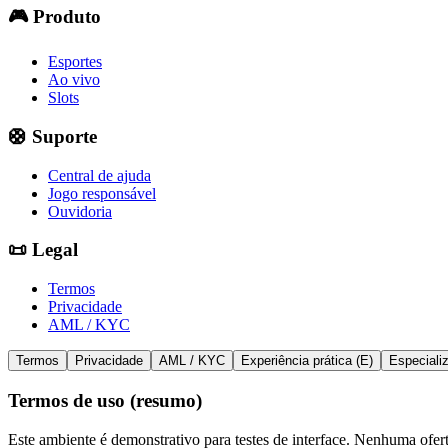
🎮
Produto
Esportes
Ao vivo
Slots
🛟
Suporte
Central de ajuda
Jogo responsável
Ouvidoria
📜
Legal
Termos
Privacidade
AML / KYC
Termos
Privacidade
AML / KYC
Experiência prática (E)
Especiali
Termos de uso (resumo)
Este ambiente é demonstrativo para testes de interface. Nenhuma ofer