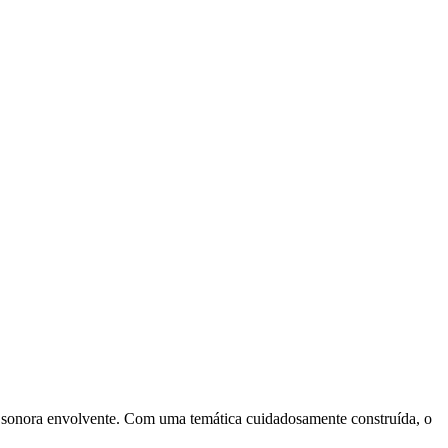
e sonora envolvente. Com uma temática cuidadosamente construída, o