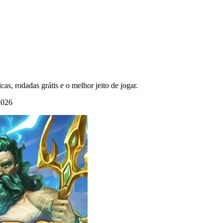
, rodadas grátis e o melhor jeito de jogar.
026