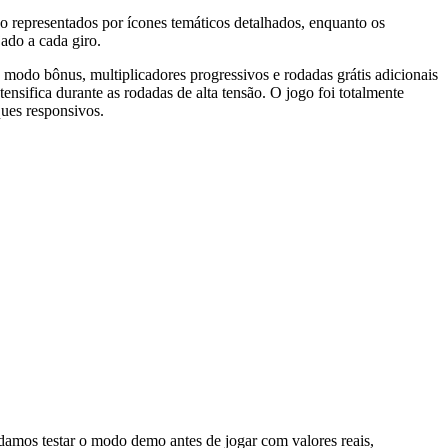
 representados por ícones temáticos detalhados, enquanto os
ado a cada giro.
modo bônus, multiplicadores progressivos e rodadas grátis adicionais
nsifica durante as rodadas de alta tensão. O jogo foi totalmente
ques responsivos.
amos testar o modo demo antes de jogar com valores reais,