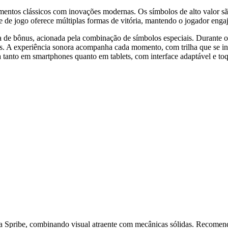
ntos clássicos com inovações modernas. Os símbolos de alto valor são
e de jogo oferece múltiplas formas de vitória, mantendo o jogador engaj
de bônus, acionada pela combinação de símbolos especiais. Durante o 
s. A experiência sonora acompanha cada momento, com trilha que se inte
a tanto em smartphones quanto em tablets, com interface adaptável e to
 Spribe, combinando visual atraente com mecânicas sólidas. Recomend