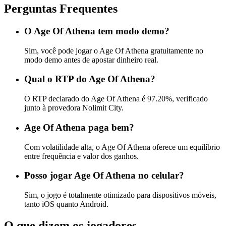
Perguntas Frequentes
O Age Of Athena tem modo demo?
Sim, você pode jogar o Age Of Athena gratuitamente no
modo demo antes de apostar dinheiro real.
Qual o RTP do Age Of Athena?
O RTP declarado do Age Of Athena é 97.20%, verificado
junto à provedora Nolimit City.
Age Of Athena paga bem?
Com volatilidade alta, o Age Of Athena oferece um equilíbrio
entre frequência e valor dos ganhos.
Posso jogar Age Of Athena no celular?
Sim, o jogo é totalmente otimizado para dispositivos móveis,
tanto iOS quanto Android.
O que dizem os jogadores