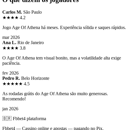
Carlos M.
São Paulo
★★★★
4.2
Jogo Age Of Athena há meses. Experiência sólida e saques rápidos.
mar 2026
Ana L.
Rio de Janeiro
★★★★
3.8
O Age Of Athena tem visual bonito, mas a volatilidade alta exige
paciência.
fev 2026
Pedro R.
Belo Horizonte
★★★★★
4.5
As rodadas grátis do Age Of Athena são muito generosas.
Recomendo!
jan 2026
🇧🇷 Fbbet4 plataforma
Fbbet4 — Cassino online e apostas — pagando no Pix.