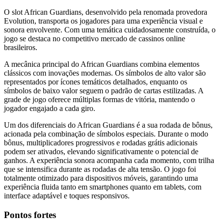
O slot African Guardians, desenvolvido pela renomada provedora
Evolution, transporta os jogadores para uma experiência visual e
sonora envolvente. Com uma temática cuidadosamente construída, o
jogo se destaca no competitivo mercado de cassinos online
brasileiros.
A mecânica principal do African Guardians combina elementos
clássicos com inovações modernas. Os símbolos de alto valor são
representados por ícones temáticos detalhados, enquanto os
símbolos de baixo valor seguem o padrão de cartas estilizadas. A
grade de jogo oferece múltiplas formas de vitória, mantendo o
jogador engajado a cada giro.
Um dos diferenciais do African Guardians é a sua rodada de bônus,
acionada pela combinação de símbolos especiais. Durante o modo
bônus, multiplicadores progressivos e rodadas grátis adicionais
podem ser ativados, elevando significativamente o potencial de
ganhos. A experiência sonora acompanha cada momento, com trilha
que se intensifica durante as rodadas de alta tensão. O jogo foi
totalmente otimizado para dispositivos móveis, garantindo uma
experiência fluida tanto em smartphones quanto em tablets, com
interface adaptável e toques responsivos.
Pontos fortes