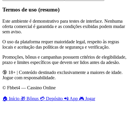
Termos de uso (resumo)
Este ambiente é demonstrativo para testes de interface. Nenhuma
oferta comercial é garantida e as condições exibidas podem mudar
sem aviso.
O uso da plataforma requer maioridade legal, respeito às regras
locais e aceitação das políticas de segurança e verificação.
Promoções, bônus e campanhas possuem critérios de elegibilidade,
prazo e limites específicos que devem ser lidos antes da adesão.
🔞 18+ | Conteúdo destinado exclusivamente a maiores de idade.
Jogue com responsabilidade.
© Fbbet4 — Cassino Online
🏠
Início
🎁
Bônus
💳
Depósito
📲
App
🎮
Jogar