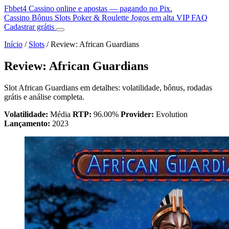
Fbbet4
Cassino online e apostas — pagando no Pix.
Cassino
Bônus
Slots
Poker & Roulette
Jogos em alta
VIP
FAQ
Cadastrar grátis
Início
/
Slots
/
Review: African Guardians
Review: African Guardians
Slot African Guardians em detalhes: volatilidade, bônus, rodadas
grátis e análise completa.
Volatilidade:
Média
RTP:
96.00%
Provider:
Evolution
Lançamento:
2023