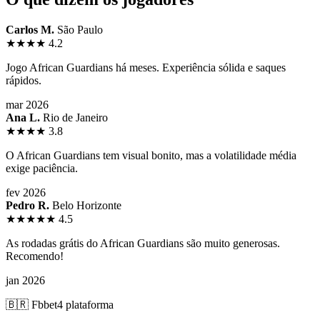
Carlos M.
São Paulo
★★★★
4.2
Jogo African Guardians há meses. Experiência sólida e saques
rápidos.
mar 2026
Ana L.
Rio de Janeiro
★★★★
3.8
O African Guardians tem visual bonito, mas a volatilidade média
exige paciência.
fev 2026
Pedro R.
Belo Horizonte
★★★★★
4.5
As rodadas grátis do African Guardians são muito generosas.
Recomendo!
jan 2026
🇧🇷 Fbbet4 plataforma