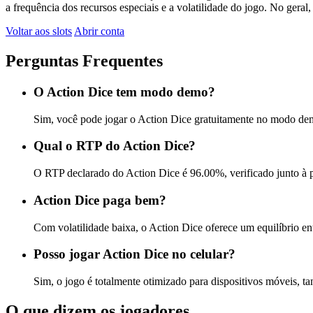
a frequência dos recursos especiais e a volatilidade do jogo. No geral
Voltar aos slots
Abrir conta
Perguntas Frequentes
O Action Dice tem modo demo?
Sim, você pode jogar o Action Dice gratuitamente no modo demo
Qual o RTP do Action Dice?
O RTP declarado do Action Dice é 96.00%, verificado junto à 
Action Dice paga bem?
Com volatilidade baixa, o Action Dice oferece um equilíbrio en
Posso jogar Action Dice no celular?
Sim, o jogo é totalmente otimizado para dispositivos móveis, t
O que dizem os jogadores