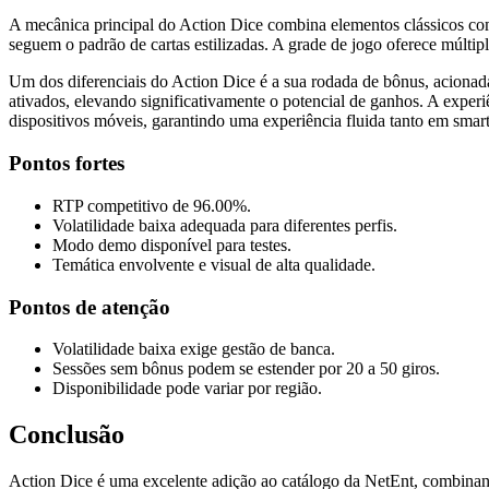
A mecânica principal do Action Dice combina elementos clássicos com
seguem o padrão de cartas estilizadas. A grade de jogo oferece múltip
Um dos diferenciais do Action Dice é a sua rodada de bônus, acionad
ativados, elevando significativamente o potencial de ganhos. A experi
dispositivos móveis, garantindo uma experiência fluida tanto em smar
Pontos fortes
RTP competitivo de 96.00%.
Volatilidade baixa adequada para diferentes perfis.
Modo demo disponível para testes.
Temática envolvente e visual de alta qualidade.
Pontos de atenção
Volatilidade baixa exige gestão de banca.
Sessões sem bônus podem se estender por 20 a 50 giros.
Disponibilidade pode variar por região.
Conclusão
Action Dice é uma excelente adição ao catálogo da NetEnt, combinan