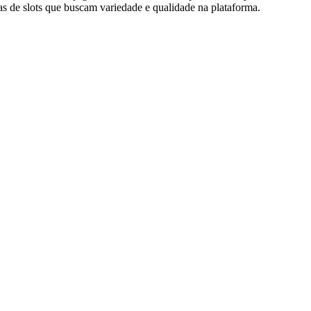
tas de slots que buscam variedade e qualidade na plataforma.