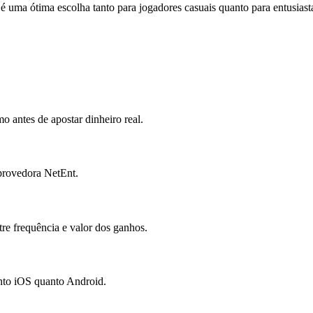
, é uma ótima escolha tanto para jogadores casuais quanto para entusias
 antes de apostar dinheiro real.
provedora NetEnt.
tre frequência e valor dos ganhos.
anto iOS quanto Android.