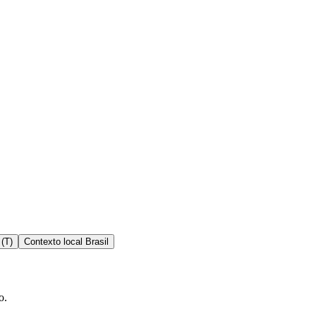
 (T)
Contexto local Brasil
o.