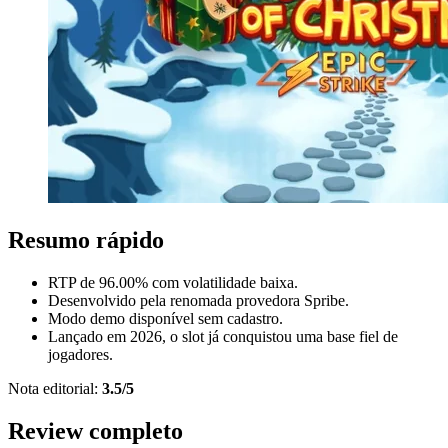
Resumo rápido
RTP de 96.00% com volatilidade baixa.
Desenvolvido pela renomada provedora Spribe.
Modo demo disponível sem cadastro.
Lançado em 2026, o slot já conquistou uma base fiel de
jogadores.
Nota editorial:
3.5/5
Review completo