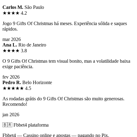
Carlos M.
São Paulo
★★★★
4.2
Jogo 9 Gifts Of Christmas há meses. Experiência sólida e saques
rápidos.
mar 2026
Ana L.
Rio de Janeiro
★★★★
3.8
O 9 Gifts Of Christmas tem visual bonito, mas a volatilidade baixa
exige paciência.
fev 2026
Pedro R.
Belo Horizonte
★★★★★
4.5
As rodadas grátis do 9 Gifts Of Christmas são muito generosas.
Recomendo!
jan 2026
🇧🇷 Fbbet4 plataforma
Fbbet4 — Cassino online e apostas — pagando no Pix.