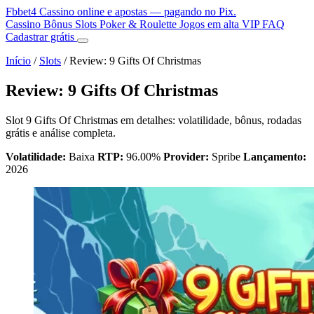
Fbbet4
Cassino online e apostas — pagando no Pix.
Cassino
Bônus
Slots
Poker & Roulette
Jogos em alta
VIP
FAQ
Cadastrar grátis
Início
/
Slots
/
Review: 9 Gifts Of Christmas
Review: 9 Gifts Of Christmas
Slot 9 Gifts Of Christmas em detalhes: volatilidade, bônus, rodadas
grátis e análise completa.
Volatilidade:
Baixa
RTP:
96.00%
Provider:
Spribe
Lançamento:
2026