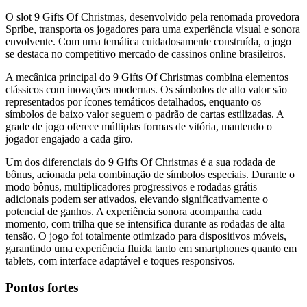
O slot 9 Gifts Of Christmas, desenvolvido pela renomada provedora
Spribe, transporta os jogadores para uma experiência visual e sonora
envolvente. Com uma temática cuidadosamente construída, o jogo
se destaca no competitivo mercado de cassinos online brasileiros.
A mecânica principal do 9 Gifts Of Christmas combina elementos
clássicos com inovações modernas. Os símbolos de alto valor são
representados por ícones temáticos detalhados, enquanto os
símbolos de baixo valor seguem o padrão de cartas estilizadas. A
grade de jogo oferece múltiplas formas de vitória, mantendo o
jogador engajado a cada giro.
Um dos diferenciais do 9 Gifts Of Christmas é a sua rodada de
bônus, acionada pela combinação de símbolos especiais. Durante o
modo bônus, multiplicadores progressivos e rodadas grátis
adicionais podem ser ativados, elevando significativamente o
potencial de ganhos. A experiência sonora acompanha cada
momento, com trilha que se intensifica durante as rodadas de alta
tensão. O jogo foi totalmente otimizado para dispositivos móveis,
garantindo uma experiência fluida tanto em smartphones quanto em
tablets, com interface adaptável e toques responsivos.
Pontos fortes