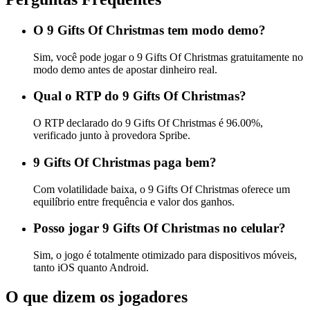
O 9 Gifts Of Christmas tem modo demo?
Sim, você pode jogar o 9 Gifts Of Christmas gratuitamente no
modo demo antes de apostar dinheiro real.
Qual o RTP do 9 Gifts Of Christmas?
O RTP declarado do 9 Gifts Of Christmas é 96.00%,
verificado junto à provedora Spribe.
9 Gifts Of Christmas paga bem?
Com volatilidade baixa, o 9 Gifts Of Christmas oferece um
equilíbrio entre frequência e valor dos ganhos.
Posso jogar 9 Gifts Of Christmas no celular?
Sim, o jogo é totalmente otimizado para dispositivos móveis,
tanto iOS quanto Android.
O que dizem os jogadores