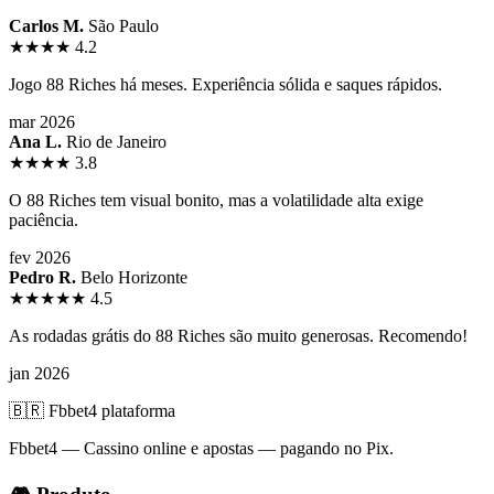
Carlos M.
São Paulo
★★★★
4.2
Jogo 88 Riches há meses. Experiência sólida e saques rápidos.
mar 2026
Ana L.
Rio de Janeiro
★★★★
3.8
O 88 Riches tem visual bonito, mas a volatilidade alta exige
paciência.
fev 2026
Pedro R.
Belo Horizonte
★★★★★
4.5
As rodadas grátis do 88 Riches são muito generosas. Recomendo!
jan 2026
🇧🇷 Fbbet4 plataforma
Fbbet4 — Cassino online e apostas — pagando no Pix.