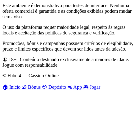
Este ambiente é demonstrativo para testes de interface. Nenhuma
oferta comercial é garantida e as condições exibidas podem mudar
sem aviso.
O uso da plataforma requer maioridade legal, respeito às regras
locais e aceitação das políticas de segurança e verificação.
Promoções, bônus e campanhas possuem critérios de elegibilidade,
prazo e limites específicos que devem ser lidos antes da adesão.
🔞 18+ | Conteúdo destinado exclusivamente a maiores de idade.
Jogue com responsabilidade.
© Fbbet4 — Cassino Online
🏠
Início
🎁
Bônus
💳
Depósito
📲
App
🎮
Jogar