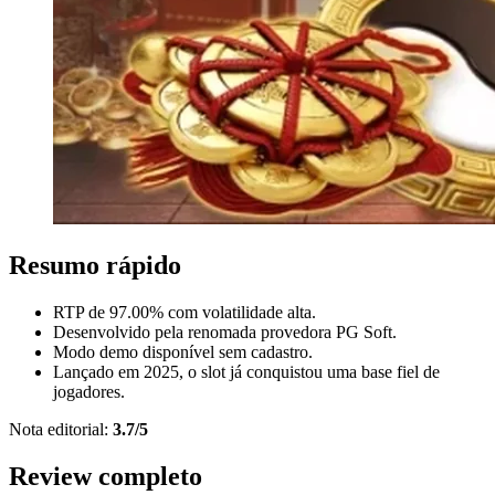
Resumo rápido
RTP de 97.00% com volatilidade alta.
Desenvolvido pela renomada provedora PG Soft.
Modo demo disponível sem cadastro.
Lançado em 2025, o slot já conquistou uma base fiel de
jogadores.
Nota editorial:
3.7/5
Review completo