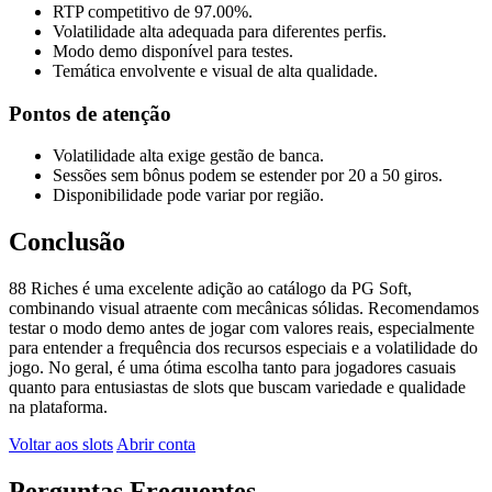
RTP competitivo de 97.00%.
Volatilidade alta adequada para diferentes perfis.
Modo demo disponível para testes.
Temática envolvente e visual de alta qualidade.
Pontos de atenção
Volatilidade alta exige gestão de banca.
Sessões sem bônus podem se estender por 20 a 50 giros.
Disponibilidade pode variar por região.
Conclusão
88 Riches é uma excelente adição ao catálogo da PG Soft,
combinando visual atraente com mecânicas sólidas. Recomendamos
testar o modo demo antes de jogar com valores reais, especialmente
para entender a frequência dos recursos especiais e a volatilidade do
jogo. No geral, é uma ótima escolha tanto para jogadores casuais
quanto para entusiastas de slots que buscam variedade e qualidade
na plataforma.
Voltar aos slots
Abrir conta
Perguntas Frequentes