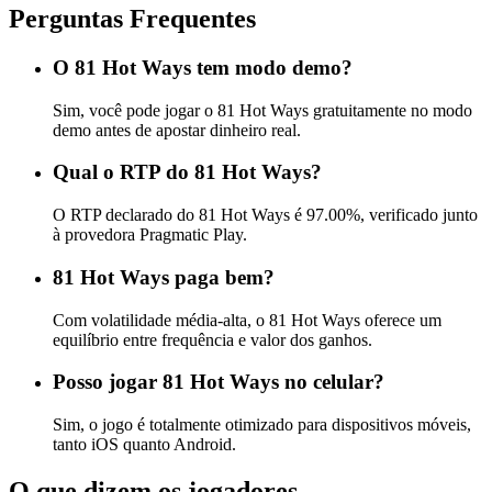
Perguntas Frequentes
O 81 Hot Ways tem modo demo?
Sim, você pode jogar o 81 Hot Ways gratuitamente no modo
demo antes de apostar dinheiro real.
Qual o RTP do 81 Hot Ways?
O RTP declarado do 81 Hot Ways é 97.00%, verificado junto
à provedora Pragmatic Play.
81 Hot Ways paga bem?
Com volatilidade média-alta, o 81 Hot Ways oferece um
equilíbrio entre frequência e valor dos ganhos.
Posso jogar 81 Hot Ways no celular?
Sim, o jogo é totalmente otimizado para dispositivos móveis,
tanto iOS quanto Android.
O que dizem os jogadores