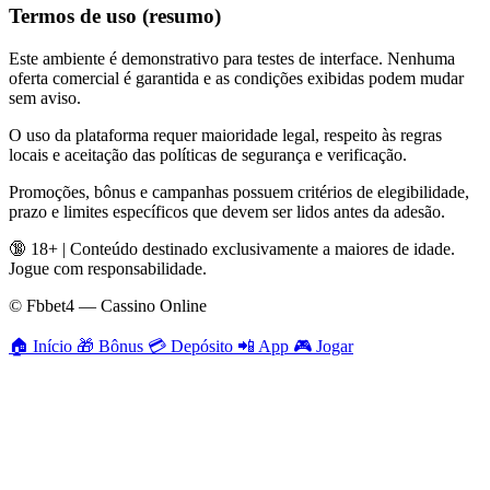
Termos de uso (resumo)
Este ambiente é demonstrativo para testes de interface. Nenhuma
oferta comercial é garantida e as condições exibidas podem mudar
sem aviso.
O uso da plataforma requer maioridade legal, respeito às regras
locais e aceitação das políticas de segurança e verificação.
Promoções, bônus e campanhas possuem critérios de elegibilidade,
prazo e limites específicos que devem ser lidos antes da adesão.
🔞 18+ | Conteúdo destinado exclusivamente a maiores de idade.
Jogue com responsabilidade.
© Fbbet4 — Cassino Online
🏠
Início
🎁
Bônus
💳
Depósito
📲
App
🎮
Jogar