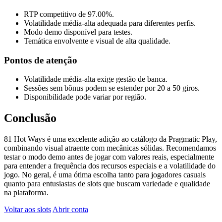
RTP competitivo de 97.00%.
Volatilidade média-alta adequada para diferentes perfis.
Modo demo disponível para testes.
Temática envolvente e visual de alta qualidade.
Pontos de atenção
Volatilidade média-alta exige gestão de banca.
Sessões sem bônus podem se estender por 20 a 50 giros.
Disponibilidade pode variar por região.
Conclusão
81 Hot Ways é uma excelente adição ao catálogo da Pragmatic Play,
combinando visual atraente com mecânicas sólidas. Recomendamos
testar o modo demo antes de jogar com valores reais, especialmente
para entender a frequência dos recursos especiais e a volatilidade do
jogo. No geral, é uma ótima escolha tanto para jogadores casuais
quanto para entusiastas de slots que buscam variedade e qualidade
na plataforma.
Voltar aos slots
Abrir conta