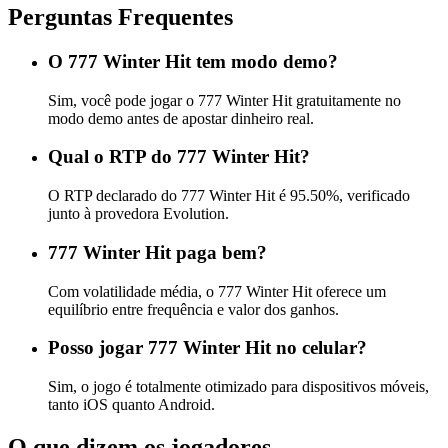
Perguntas Frequentes
O 777 Winter Hit tem modo demo?
Sim, você pode jogar o 777 Winter Hit gratuitamente no
modo demo antes de apostar dinheiro real.
Qual o RTP do 777 Winter Hit?
O RTP declarado do 777 Winter Hit é 95.50%, verificado
junto à provedora Evolution.
777 Winter Hit paga bem?
Com volatilidade média, o 777 Winter Hit oferece um
equilíbrio entre frequência e valor dos ganhos.
Posso jogar 777 Winter Hit no celular?
Sim, o jogo é totalmente otimizado para dispositivos móveis,
tanto iOS quanto Android.
O que dizem os jogadores