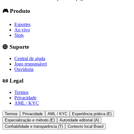
🎮
Produto
Esportes
Ao vivo
Slots
🛟
Suporte
Central de ajuda
Jogo responsável
Ouvidoria
📜
Legal
Termos
Privacidade
AML / KYC
Termos
Privacidade
AML / KYC
Experiência prática (E)
Especialização e método (E)
Autoridade editorial (A)
Confiabilidade e transparência (T)
Contexto local Brasil