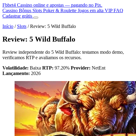
Fbbet4
Cassino online e apostas — pagando no Pix.
Cassino
Bônus
Slots
Poker & Roulette
Jogos em alta
VIP
FAQ
Cadastrar grátis
Início
/
Slots
/
Review: 5 Wild Buffalo
Review: 5 Wild Buffalo
Review independente do 5 Wild Buffalo: testamos modo demo,
verificamos RTP e avaliamos os recursos.
Volatilidade:
Baixa
RTP:
97.20%
Provider:
NetEnt
Lançamento:
2026