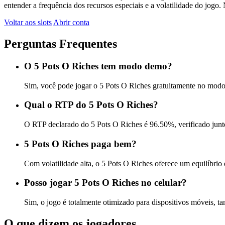
entender a frequência dos recursos especiais e a volatilidade do jogo
Voltar aos slots
Abrir conta
Perguntas Frequentes
O 5 Pots O Riches tem modo demo?
Sim, você pode jogar o 5 Pots O Riches gratuitamente no modo 
Qual o RTP do 5 Pots O Riches?
O RTP declarado do 5 Pots O Riches é 96.50%, verificado junt
5 Pots O Riches paga bem?
Com volatilidade alta, o 5 Pots O Riches oferece um equilíbrio 
Posso jogar 5 Pots O Riches no celular?
Sim, o jogo é totalmente otimizado para dispositivos móveis, t
O que dizem os jogadores