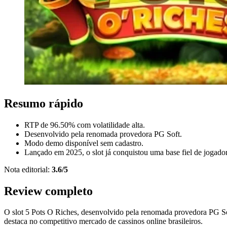
Resumo rápido
RTP de 96.50% com volatilidade alta.
Desenvolvido pela renomada provedora PG Soft.
Modo demo disponível sem cadastro.
Lançado em 2025, o slot já conquistou uma base fiel de jogador
Nota editorial:
3.6/5
Review completo
O slot 5 Pots O Riches, desenvolvido pela renomada provedora PG Sof
destaca no competitivo mercado de cassinos online brasileiros.