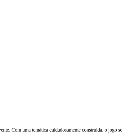
lvente. Com uma temática cuidadosamente construída, o jogo se