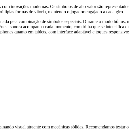
 com inovações modernas. Os símbolos de alto valor são representados
múltiplas formas de vitória, mantendo o jogador engajado a cada giro.
onada pela combinação de símbolos especiais. Durante o modo bônus, mu
ência sonora acompanha cada momento, com trilha que se intensifica dur
tphones quanto em tablets, com interface adaptável e toques responsivo
binando visual atraente com mecânicas sólidas. Recomendamos testar o