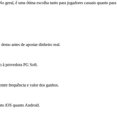
. No geral, é uma ótima escolha tanto para jogadores casuais quanto para
demo antes de apostar dinheiro real.
o à provedora PG Soft.
entre frequência e valor dos ganhos.
anto iOS quanto Android.