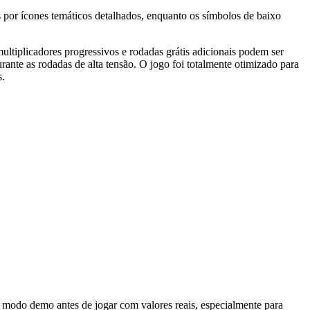
 por ícones temáticos detalhados, enquanto os símbolos de baixo
ltiplicadores progressivos e rodadas grátis adicionais podem ser
ante as rodadas de alta tensão. O jogo foi totalmente otimizado para
s.
 modo demo antes de jogar com valores reais, especialmente para