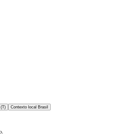
 (T)
Contexto local Brasil
o.