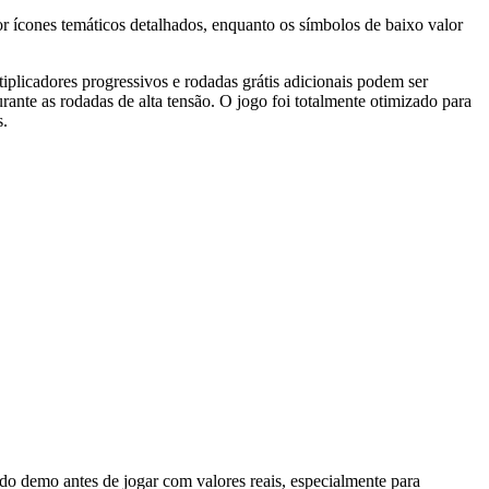
r ícones temáticos detalhados, enquanto os símbolos de baixo valor
plicadores progressivos e rodadas grátis adicionais podem ser
ante as rodadas de alta tensão. O jogo foi totalmente otimizado para
s.
o demo antes de jogar com valores reais, especialmente para