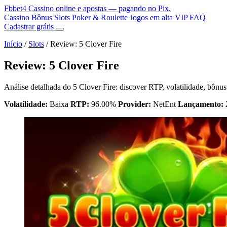
Fbbet4
Cassino online e apostas — pagando no Pix.
Cassino
Bônus
Slots
Poker & Roulette
Jogos em alta
VIP
FAQ
Cadastrar grátis
Início
/
Slots
/
Review: 5 Clover Fire
Review: 5 Clover Fire
Análise detalhada do 5 Clover Fire: discover RTP, volatilidade, bônus 
Volatilidade:
Baixa
RTP:
96.00%
Provider:
NetEnt
Lançamento: