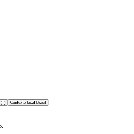
 (T)
Contexto local Brasil
o.