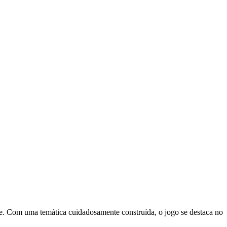
te. Com uma temática cuidadosamente construída, o jogo se destaca no