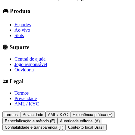
🎮
Produto
Esportes
Ao vivo
Slots
🛟
Suporte
Central de ajuda
Jogo responsável
Ouvidoria
📜
Legal
Termos
Privacidade
AML / KYC
Termos
Privacidade
AML / KYC
Experiência prática (E)
Especialização e método (E)
Autoridade editorial (A)
Confiabilidade e transparência (T)
Contexto local Brasil