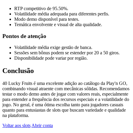
RTP competitivo de 95.50%.
Volatilidade média adequada para diferentes perfis.
Modo demo disponível para testes.
Temática envolvente e visual de alta qualidade.
Pontos de atenção
Volatilidade média exige gestão de banca.
Sessões sem bônus podem se estender por 20 a 50 giros.
Disponibilidade pode variar por região.
Conclusão
40 Lucky Fruits é uma excelente adição ao catálogo da Play'n GO,
combinando visual atraente com mecânicas sólidas. Recomendamos
testar o modo demo antes de jogar com valores reais, especialmente
para entender a frequência dos recursos especiais e a volatilidade do
jogo. No geral, é uma ótima escolha tanto para jogadores casuais
quanto para entusiastas de slots que buscam variedade e qualidade
na plataforma.
Voltar aos slots
Abrir conta