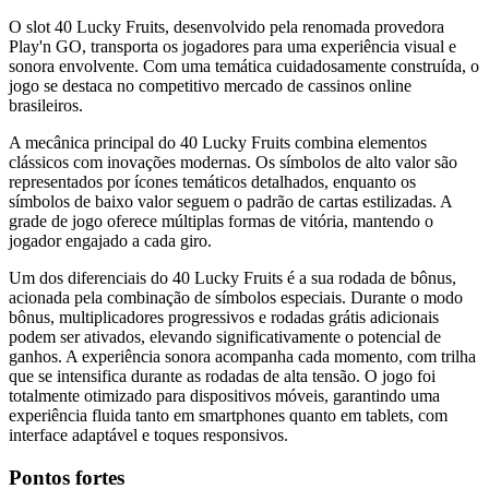
O slot 40 Lucky Fruits, desenvolvido pela renomada provedora
Play'n GO, transporta os jogadores para uma experiência visual e
sonora envolvente. Com uma temática cuidadosamente construída, o
jogo se destaca no competitivo mercado de cassinos online
brasileiros.
A mecânica principal do 40 Lucky Fruits combina elementos
clássicos com inovações modernas. Os símbolos de alto valor são
representados por ícones temáticos detalhados, enquanto os
símbolos de baixo valor seguem o padrão de cartas estilizadas. A
grade de jogo oferece múltiplas formas de vitória, mantendo o
jogador engajado a cada giro.
Um dos diferenciais do 40 Lucky Fruits é a sua rodada de bônus,
acionada pela combinação de símbolos especiais. Durante o modo
bônus, multiplicadores progressivos e rodadas grátis adicionais
podem ser ativados, elevando significativamente o potencial de
ganhos. A experiência sonora acompanha cada momento, com trilha
que se intensifica durante as rodadas de alta tensão. O jogo foi
totalmente otimizado para dispositivos móveis, garantindo uma
experiência fluida tanto em smartphones quanto em tablets, com
interface adaptável e toques responsivos.
Pontos fortes