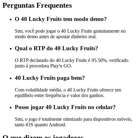
Perguntas Frequentes
O 40 Lucky Fruits tem modo demo?
Sim, você pode jogar o 40 Lucky Fruits gratuitamente no
modo demo antes de apostar dinheiro real.
Qual o RTP do 40 Lucky Fruits?
O RTP declarado do 40 Lucky Fruits é 95.50%, verificado
junto à provedora Play'n GO.
40 Lucky Fruits paga bem?
Com volatilidade média, o 40 Lucky Fruits oferece um
equilíbrio entre frequência e valor dos ganhos.
Posso jogar 40 Lucky Fruits no celular?
Sim, o jogo é totalmente otimizado para dispositivos móveis,
tanto iOS quanto Android.
O que dizem os jogadores