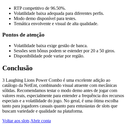
RTP competitivo de 96.50%.
Volatilidade baixa adequada para diferentes perfis.
Modo demo disponível para testes.
Temática envolvente e visual de alta qualidade.
Pontos de atenção
Volatilidade baixa exige gestão de banca.
Sessões sem bônus podem se estender por 20 a 50 giros.
Disponibilidade pode variar por região.
Conclusão
3 Laughing Lions Power Combo é uma excelente adição ao
catálogo da NetEnt, combinando visual atraente com mecânicas
sólidas. Recomendamos testar o modo demo antes de jogar com
valores reais, especialmente para entender a frequência dos recursos
especiais e a volatilidade do jogo. No geral, é uma ótima escolha
tanto para jogadores casuais quanto para entusiastas de slots que
buscam variedade e qualidade na plataforma.
Voltar aos slots
Abrir conta