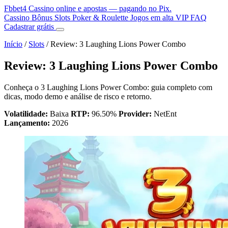
Fbbet4
Cassino online e apostas — pagando no Pix.
Cassino
Bônus
Slots
Poker & Roulette
Jogos em alta
VIP
FAQ
Cadastrar grátis
Início
/
Slots
/
Review: 3 Laughing Lions Power Combo
Review: 3 Laughing Lions Power Combo
Conheça o 3 Laughing Lions Power Combo: guia completo com
dicas, modo demo e análise de risco e retorno.
Volatilidade:
Baixa
RTP:
96.50%
Provider:
NetEnt
Lançamento:
2026