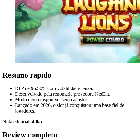
Resumo rápido
RTP de 96.50% com volatilidade baixa.
Desenvolvido pela renomada provedora NetEnt.
Modo demo disponível sem cadastro.
Lançado em 2026, o slot já conquistou uma base fiel de
jogadores.
Nota editorial:
4.0/5
Review completo