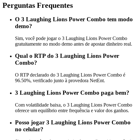
Perguntas Frequentes
O 3 Laughing Lions Power Combo tem modo
demo?
Sim, você pode jogar o 3 Laughing Lions Power Combo
gratuitamente no modo demo antes de apostar dinheiro real.
Qual o RTP do 3 Laughing Lions Power
Combo?
O RTP declarado do 3 Laughing Lions Power Combo é
96.50%, verificado junto à provedora NetEnt.
3 Laughing Lions Power Combo paga bem?
Com volatilidade baixa, o 3 Laughing Lions Power Combo
oferece um equilíbrio entre frequência e valor dos ganhos.
Posso jogar 3 Laughing Lions Power Combo
no celular?