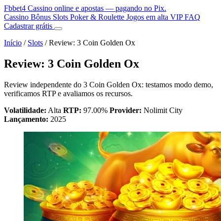
Fbbet4
Cassino online e apostas — pagando no Pix.
Cassino
Bônus
Slots
Poker & Roulette
Jogos em alta
VIP
FAQ
Cadastrar grátis
Início
/
Slots
/
Review: 3 Coin Golden Ox
Review: 3 Coin Golden Ox
Review independente do 3 Coin Golden Ox: testamos modo demo,
verificamos RTP e avaliamos os recursos.
Volatilidade:
Alta
RTP:
97.00%
Provider:
Nolimit City
Lançamento:
2025