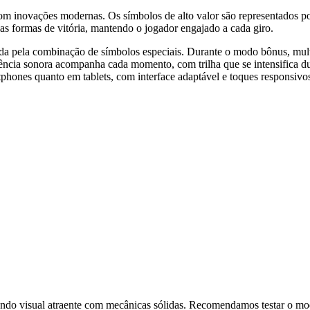
m inovações modernas. Os símbolos de alto valor são representados por
las formas de vitória, mantendo o jogador engajado a cada giro.
da pela combinação de símbolos especiais. Durante o modo bônus, multi
ência sonora acompanha cada momento, com trilha que se intensifica dur
tphones quanto em tablets, com interface adaptável e toques responsivo
ndo visual atraente com mecânicas sólidas. Recomendamos testar o mod