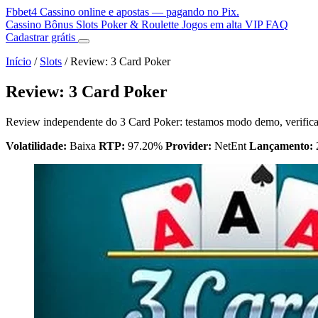
Fbbet4
Cassino online e apostas — pagando no Pix.
Cassino
Bônus
Slots
Poker & Roulette
Jogos em alta
VIP
FAQ
Cadastrar grátis
Início
/
Slots
/
Review: 3 Card Poker
Review: 3 Card Poker
Review independente do 3 Card Poker: testamos modo demo, verifica
Volatilidade:
Baixa
RTP:
97.20%
Provider:
NetEnt
Lançamento: