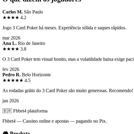
Carlos M.
São Paulo
★★★★
4.2
Jogo 3 Card Poker há meses. Experiência sólida e saques rápidos.
mar 2026
Ana L.
Rio de Janeiro
★★★★
3.8
O 3 Card Poker tem visual bonito, mas a volatilidade baixa exige paci
fev 2026
Pedro R.
Belo Horizonte
★★★★★
4.5
As rodadas grátis do 3 Card Poker são muito generosas. Recomendo!
jan 2026
🇧🇷 Fbbet4 plataforma
Fbbet4 — Cassino online e apostas — pagando no Pix.
🎮
Produto