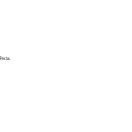
ência.