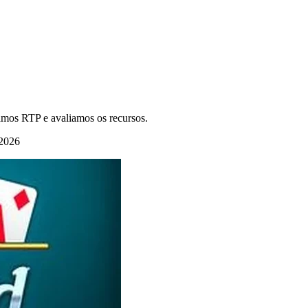
mos RTP e avaliamos os recursos.
2026