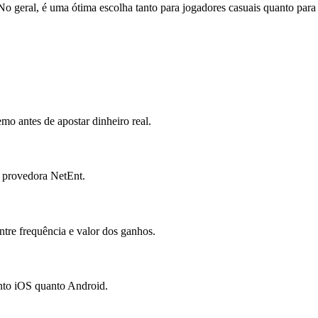
. No geral, é uma ótima escolha tanto para jogadores casuais quanto para
o antes de apostar dinheiro real.
 provedora NetEnt.
ntre frequência e valor dos ganhos.
anto iOS quanto Android.