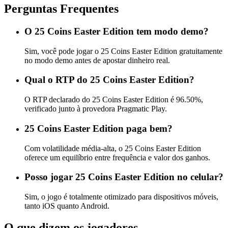
Perguntas Frequentes
O 25 Coins Easter Edition tem modo demo?
Sim, você pode jogar o 25 Coins Easter Edition gratuitamente
no modo demo antes de apostar dinheiro real.
Qual o RTP do 25 Coins Easter Edition?
O RTP declarado do 25 Coins Easter Edition é 96.50%,
verificado junto à provedora Pragmatic Play.
25 Coins Easter Edition paga bem?
Com volatilidade média-alta, o 25 Coins Easter Edition
oferece um equilíbrio entre frequência e valor dos ganhos.
Posso jogar 25 Coins Easter Edition no celular?
Sim, o jogo é totalmente otimizado para dispositivos móveis,
tanto iOS quanto Android.
O que dizem os jogadores