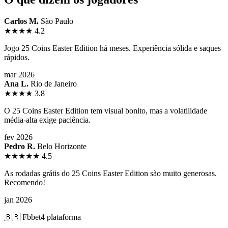
Carlos M.
São Paulo
★★★★
4.2
Jogo 25 Coins Easter Edition há meses. Experiência sólida e saques
rápidos.
mar 2026
Ana L.
Rio de Janeiro
★★★★
3.8
O 25 Coins Easter Edition tem visual bonito, mas a volatilidade
média-alta exige paciência.
fev 2026
Pedro R.
Belo Horizonte
★★★★★
4.5
As rodadas grátis do 25 Coins Easter Edition são muito generosas.
Recomendo!
jan 2026
🇧🇷 Fbbet4 plataforma