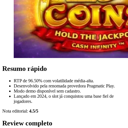
Resumo rápido
RTP de 96.50% com volatilidade média-alta.
Desenvolvido pela renomada provedora Pragmatic Play.
Modo demo disponível sem cadastro.
Lançado em 2024, o slot já conquistou uma base fiel de
jogadores.
Nota editorial:
4.5/5
Review completo