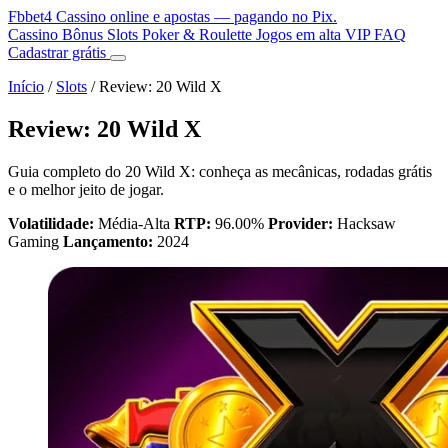
Fbbet4
Cassino online e apostas — pagando no Pix.
Cassino
Bônus
Slots
Poker & Roulette
Jogos em alta
VIP
FAQ
Cadastrar grátis
Início
/
Slots
/
Review: 20 Wild X
Review: 20 Wild X
Guia completo do 20 Wild X: conheça as mecânicas, rodadas grátis
e o melhor jeito de jogar.
Volatilidade:
Média-Alta
RTP:
96.00%
Provider:
Hacksaw
Gaming
Lançamento:
2024