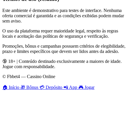
Este ambiente é demonstrativo para testes de interface. Nenhuma
oferta comercial é garantida e as condições exibidas podem mudar
sem aviso.
O uso da plataforma requer maioridade legal, respeito às regras
locais e aceitação das políticas de segurança e verificação.
Promoções, bônus e campanhas possuem critérios de elegibilidade,
prazo e limites específicos que devem ser lidos antes da adesão.
🔞 18+ | Conteúdo destinado exclusivamente a maiores de idade.
Jogue com responsabilidade.
© Fbbet4 — Cassino Online
🏠
Início
🎁
Bônus
💳
Depósito
📲
App
🎮
Jogar