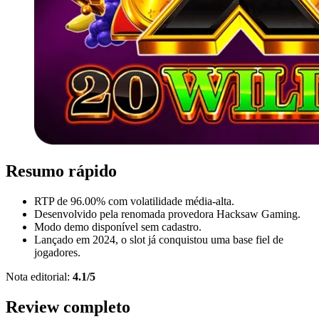
Resumo rápido
RTP de 96.00% com volatilidade média-alta.
Desenvolvido pela renomada provedora Hacksaw Gaming.
Modo demo disponível sem cadastro.
Lançado em 2024, o slot já conquistou uma base fiel de
jogadores.
Nota editorial:
4.1/5
Review completo