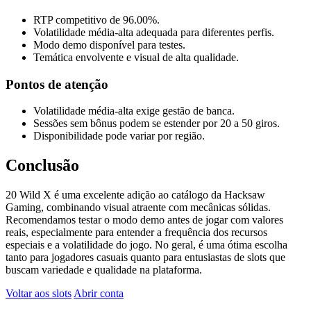
RTP competitivo de 96.00%.
Volatilidade média-alta adequada para diferentes perfis.
Modo demo disponível para testes.
Temática envolvente e visual de alta qualidade.
Pontos de atenção
Volatilidade média-alta exige gestão de banca.
Sessões sem bônus podem se estender por 20 a 50 giros.
Disponibilidade pode variar por região.
Conclusão
20 Wild X é uma excelente adição ao catálogo da Hacksaw
Gaming, combinando visual atraente com mecânicas sólidas.
Recomendamos testar o modo demo antes de jogar com valores
reais, especialmente para entender a frequência dos recursos
especiais e a volatilidade do jogo. No geral, é uma ótima escolha
tanto para jogadores casuais quanto para entusiastas de slots que
buscam variedade e qualidade na plataforma.
Voltar aos slots
Abrir conta