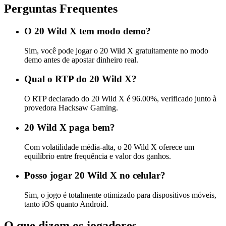
Perguntas Frequentes
O 20 Wild X tem modo demo?
Sim, você pode jogar o 20 Wild X gratuitamente no modo
demo antes de apostar dinheiro real.
Qual o RTP do 20 Wild X?
O RTP declarado do 20 Wild X é 96.00%, verificado junto à
provedora Hacksaw Gaming.
20 Wild X paga bem?
Com volatilidade média-alta, o 20 Wild X oferece um
equilíbrio entre frequência e valor dos ganhos.
Posso jogar 20 Wild X no celular?
Sim, o jogo é totalmente otimizado para dispositivos móveis,
tanto iOS quanto Android.
O que dizem os jogadores