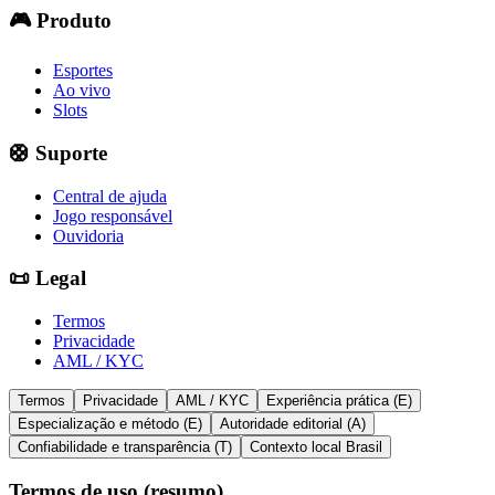
🎮
Produto
Esportes
Ao vivo
Slots
🛟
Suporte
Central de ajuda
Jogo responsável
Ouvidoria
📜
Legal
Termos
Privacidade
AML / KYC
Termos
Privacidade
AML / KYC
Experiência prática (E)
Especialização e método (E)
Autoridade editorial (A)
Confiabilidade e transparência (T)
Contexto local Brasil
Termos de uso (resumo)