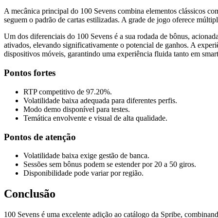
A mecânica principal do 100 Sevens combina elementos clássicos com 
seguem o padrão de cartas estilizadas. A grade de jogo oferece múltip
Um dos diferenciais do 100 Sevens é a sua rodada de bônus, acionada
ativados, elevando significativamente o potencial de ganhos. A experi
dispositivos móveis, garantindo uma experiência fluida tanto em smar
Pontos fortes
RTP competitivo de 97.20%.
Volatilidade baixa adequada para diferentes perfis.
Modo demo disponível para testes.
Temática envolvente e visual de alta qualidade.
Pontos de atenção
Volatilidade baixa exige gestão de banca.
Sessões sem bônus podem se estender por 20 a 50 giros.
Disponibilidade pode variar por região.
Conclusão
100 Sevens é uma excelente adição ao catálogo da Spribe, combinand