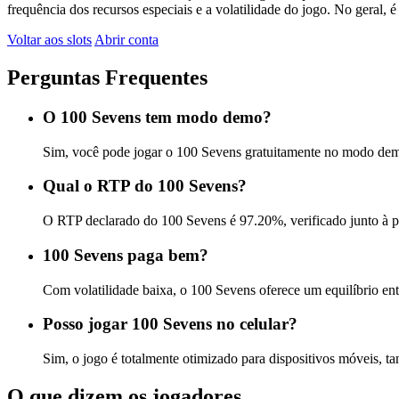
frequência dos recursos especiais e a volatilidade do jogo. No geral,
Voltar aos slots
Abrir conta
Perguntas Frequentes
O 100 Sevens tem modo demo?
Sim, você pode jogar o 100 Sevens gratuitamente no modo demo 
Qual o RTP do 100 Sevens?
O RTP declarado do 100 Sevens é 97.20%, verificado junto à p
100 Sevens paga bem?
Com volatilidade baixa, o 100 Sevens oferece um equilíbrio ent
Posso jogar 100 Sevens no celular?
Sim, o jogo é totalmente otimizado para dispositivos móveis, t
O que dizem os jogadores