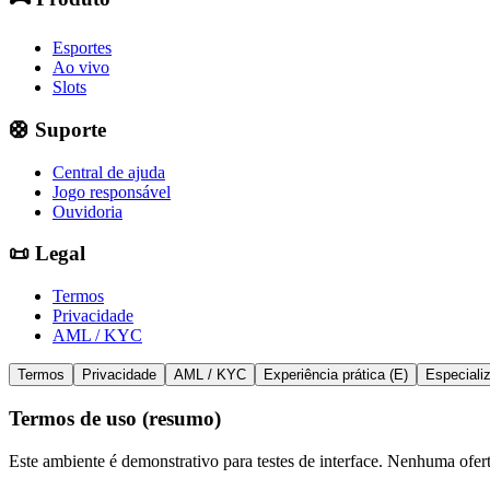
Esportes
Ao vivo
Slots
🛟
Suporte
Central de ajuda
Jogo responsável
Ouvidoria
📜
Legal
Termos
Privacidade
AML / KYC
Termos
Privacidade
AML / KYC
Experiência prática (E)
Especiali
Termos de uso (resumo)
Este ambiente é demonstrativo para testes de interface. Nenhuma ofer