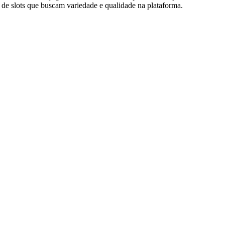
s de slots que buscam variedade e qualidade na plataforma.