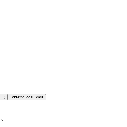
 (T)
Contexto local Brasil
o.