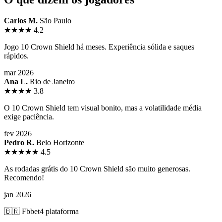
Carlos M.
São Paulo
★★★★
4.2
Jogo 10 Crown Shield há meses. Experiência sólida e saques
rápidos.
mar 2026
Ana L.
Rio de Janeiro
★★★★
3.8
O 10 Crown Shield tem visual bonito, mas a volatilidade média
exige paciência.
fev 2026
Pedro R.
Belo Horizonte
★★★★★
4.5
As rodadas grátis do 10 Crown Shield são muito generosas.
Recomendo!
jan 2026
🇧🇷 Fbbet4 plataforma