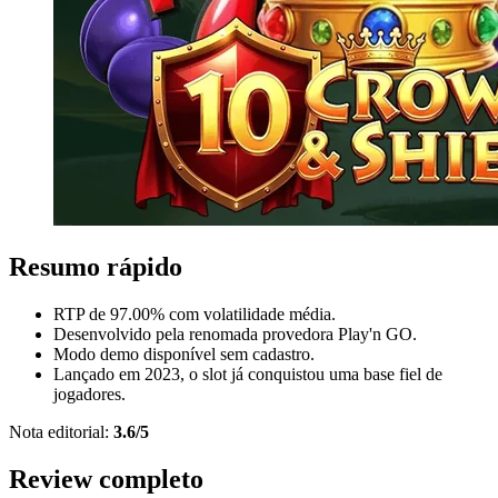
Resumo rápido
RTP de 97.00% com volatilidade média.
Desenvolvido pela renomada provedora Play'n GO.
Modo demo disponível sem cadastro.
Lançado em 2023, o slot já conquistou uma base fiel de
jogadores.
Nota editorial:
3.6/5
Review completo