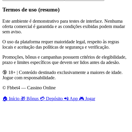
Termos de uso (resumo)
Este ambiente é demonstrativo para testes de interface. Nenhuma
oferta comercial é garantida e as condições exibidas podem mudar
sem aviso.
O uso da plataforma requer maioridade legal, respeito às regras
locais e aceitação das políticas de segurança e verificação.
Promoções, bônus e campanhas possuem critérios de elegibilidade,
prazo e limites específicos que devem ser lidos antes da adesão.
🔞 18+ | Conteúdo destinado exclusivamente a maiores de idade.
Jogue com responsabilidade.
© Fbbet4 — Cassino Online
🏠
Início
🎁
Bônus
💳
Depósito
📲
App
🎮
Jogar