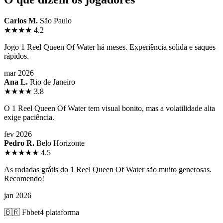
Carlos M.
São Paulo
★★★★
4.2
Jogo 1 Reel Queen Of Water há meses. Experiência sólida e saques
rápidos.
mar 2026
Ana L.
Rio de Janeiro
★★★★
3.8
O 1 Reel Queen Of Water tem visual bonito, mas a volatilidade alta
exige paciência.
fev 2026
Pedro R.
Belo Horizonte
★★★★★
4.5
As rodadas grátis do 1 Reel Queen Of Water são muito generosas.
Recomendo!
jan 2026
🇧🇷 Fbbet4 plataforma