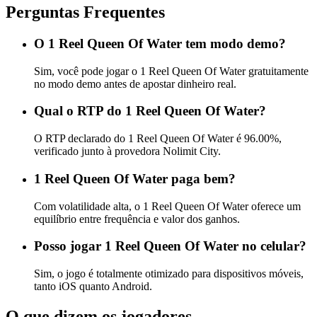
Perguntas Frequentes
O 1 Reel Queen Of Water tem modo demo?
Sim, você pode jogar o 1 Reel Queen Of Water gratuitamente
no modo demo antes de apostar dinheiro real.
Qual o RTP do 1 Reel Queen Of Water?
O RTP declarado do 1 Reel Queen Of Water é 96.00%,
verificado junto à provedora Nolimit City.
1 Reel Queen Of Water paga bem?
Com volatilidade alta, o 1 Reel Queen Of Water oferece um
equilíbrio entre frequência e valor dos ganhos.
Posso jogar 1 Reel Queen Of Water no celular?
Sim, o jogo é totalmente otimizado para dispositivos móveis,
tanto iOS quanto Android.
O que dizem os jogadores