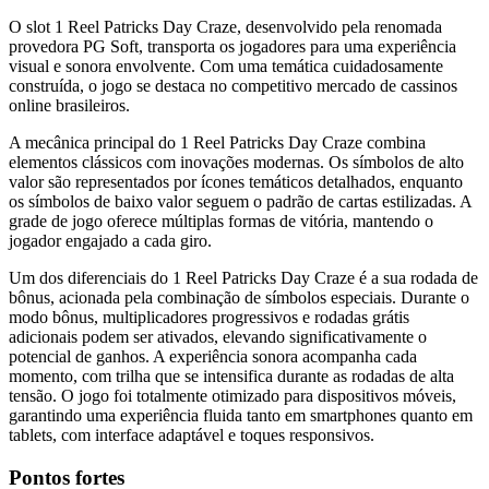
O slot 1 Reel Patricks Day Craze, desenvolvido pela renomada
provedora PG Soft, transporta os jogadores para uma experiência
visual e sonora envolvente. Com uma temática cuidadosamente
construída, o jogo se destaca no competitivo mercado de cassinos
online brasileiros.
A mecânica principal do 1 Reel Patricks Day Craze combina
elementos clássicos com inovações modernas. Os símbolos de alto
valor são representados por ícones temáticos detalhados, enquanto
os símbolos de baixo valor seguem o padrão de cartas estilizadas. A
grade de jogo oferece múltiplas formas de vitória, mantendo o
jogador engajado a cada giro.
Um dos diferenciais do 1 Reel Patricks Day Craze é a sua rodada de
bônus, acionada pela combinação de símbolos especiais. Durante o
modo bônus, multiplicadores progressivos e rodadas grátis
adicionais podem ser ativados, elevando significativamente o
potencial de ganhos. A experiência sonora acompanha cada
momento, com trilha que se intensifica durante as rodadas de alta
tensão. O jogo foi totalmente otimizado para dispositivos móveis,
garantindo uma experiência fluida tanto em smartphones quanto em
tablets, com interface adaptável e toques responsivos.
Pontos fortes